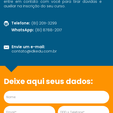
entre em contato com você para tirar dúvidas e
auxiliar na inscrição do seu curso.
Headset ícone
Telefone:
(81) 2011-3299
WhatsApp:
(81) 8788-2017
Envelope ícone
Envie um e-mail:
contato@idkedu.com.br
Deixe aqui seus dados:
Nome
Email
Telefone