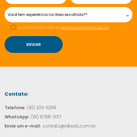
Experiência
Você tem experiência na área escolhida?*:
Eu li e concordo com os
termos e condições de uso
.
ENVIAR
Contato:
Telefone:
(81) 2011-3299
WhatsApp:
(81) 8788-2017
Envie um e-mail:
contato@idkedu.com.br